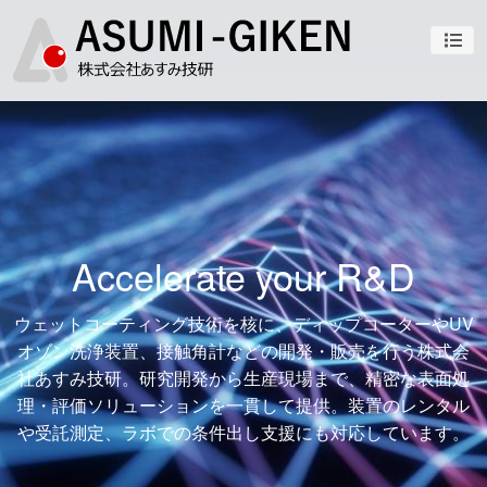
ナビ
Accelerate your R&D
ウェットコーティング技術を核に、ディップコーターやUV
オゾン洗浄装置、接触角計などの開発・販売を行う株式会
社あすみ技研。研究開発から生産現場まで、精密な表面処
理・評価ソリューションを一貫して提供。装置のレンタル
や受託測定、ラボでの条件出し支援にも対応しています。