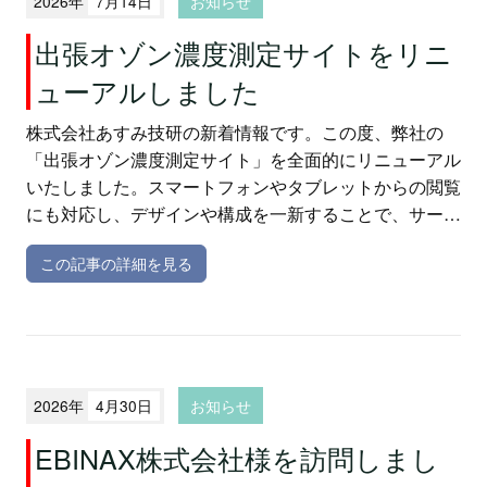
2026年
7月14日
お知らせ
出張オゾン濃度測定サイトをリニ
ューアルしました
株式会社あすみ技研の新着情報です。この度、弊社の
「出張オゾン濃度測定サイト」を全面的にリニューアル
いたしました。スマートフォンやタブレットからの閲覧
にも対応し、デザインや構成を一新することで、サービ
ス内容をより分かりやすくお伝えしております。これに
この記事の詳細を見る
伴い変更となった新しいサイトURLもご案内いたしま
す。
2026年
4月30日
お知らせ
EBINAX株式会社様を訪問しまし