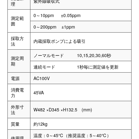
紫外線吸収式
理
0～10ppm ±0.05ppm
測定範
囲
0～200ppm ±1ppm
採取方
内蔵採取ポンプによる吸引
法
ノーマルモード 10,15,20,30,60秒
測定周
期
連続モード 1秒毎に測定値を更新
電源
AC100V
消費電
45VA
力
外形寸
W482 ×D345 ×H132.5 (mm)
法
質量
約12kg
温度：0～45℃（推奨温度：5～40℃）
使用環