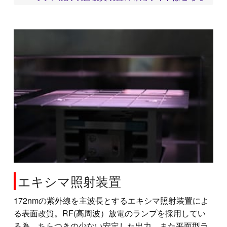
エキシマ照射装置
172nmの紫外線を主波長とするエキシマ照射装置によ
る表面改質。RF(高周波）放電のランプを採用してい
る為、ちらつきの少ない安定した出力。また平面型ラ