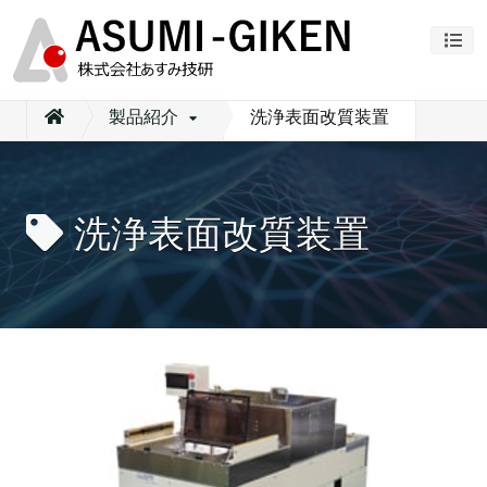
ナビ
製品紹介
洗浄表面改質装置
洗浄表面改質装置