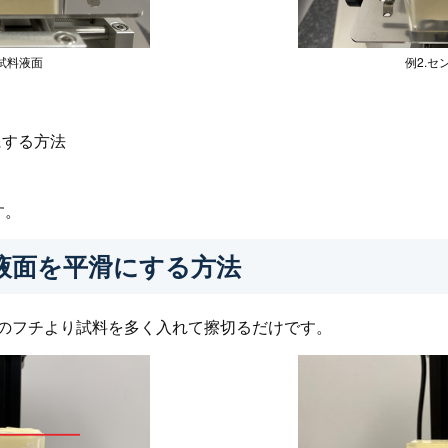
度試料液面
例2.セ
にする方法
す。
液面を平滑にする方法
のフチより試料を多く入れて擦切るだけです。