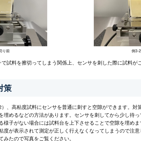
擦切り前
例3-
チで試料を擦切ってしまう関係上、センサを刺した際に試料が
対策
2）、高粘度試料にセンサを普通に刺すと空隙ができます。対
を埋めるなどの方法があります。センサを刺してから少し待っ
る様子がない場合には試料台を上下させることで空隙を埋めま
粘度が表示されて測定が正しく行えなくなってしまうので注意
てみたので写真をご覧ください。