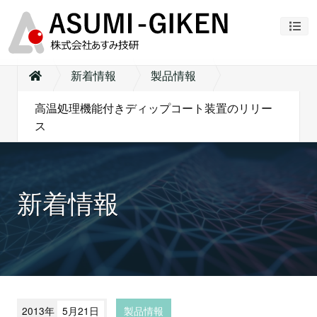
ナビ
新着情報
製品情報
高温処理機能付きディップコート装置のリリー
ス
新着情報
2013年
5月21日
製品情報