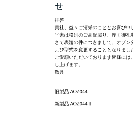
せ
拝啓
貴社、益々ご清栄のこととお喜び申
平素は格別のご高配賜り、厚く御礼
さて表題の件につきまして、オゾン
よび型式を変更することとなりまし
ご愛顧いただいております皆様には
し上げます。
敬具
旧製品 AOZ044
新製品 AOZ044Ⅱ