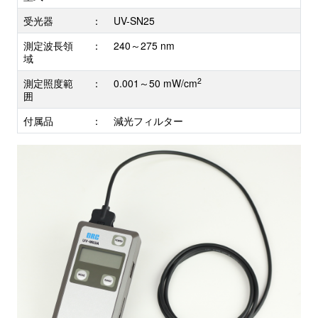
受光器
：
UV-SN25
測定波長領
：
240～275 nm
域
2
測定照度範
：
0.001～50 mW/cm
囲
付属品
：
減光フィルター