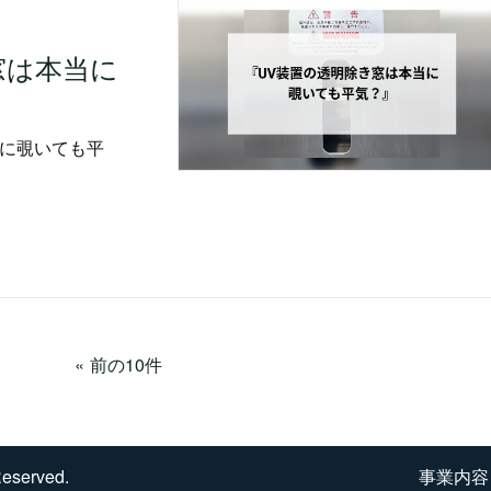
窓は本当に
当に覗いても平
前の10件
Reserved.
事業内容